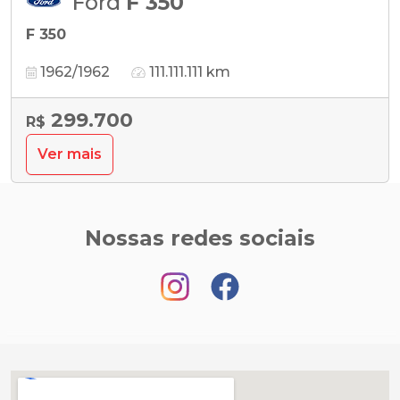
Ford
F 350
F 350
1962/1962
111.111.111 km
299.700
R$
Ver mais
Nossas redes sociais