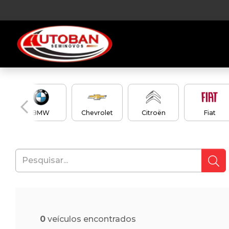
en
BMW
Chevrolet
Citroën
Fiat
0
veículos encontrados