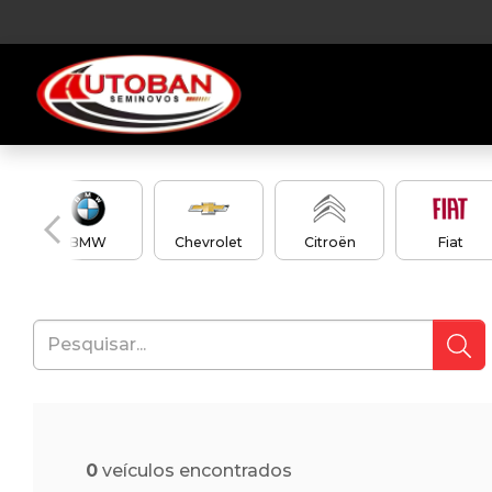
en
BMW
Chevrolet
Citroën
Fiat
0
veículos encontrados