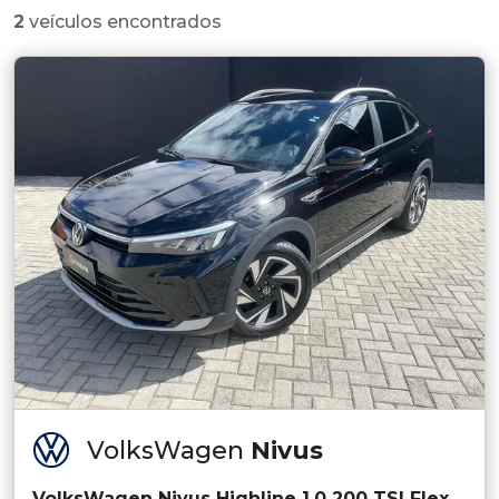
2
veículos encontrados
VolksWagen
Nivus
VolksWagen Nivus Highline 1.0 200 TSI Flex