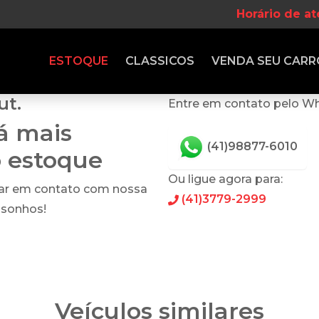
Horário de a
ESTOQUE
CLASSICOS
VENDA
SEU CARR
ut.
Entre em contato pelo W
tá mais
(41)98877-6010
o estoque
Ou ligue agora para:
rar em contato com nossa
(41)3779-2999
 sonhos!
Veículos similares