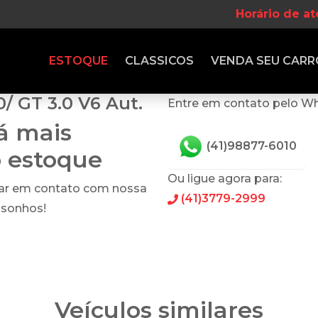
Horário de a
ESTOQUE
CLASSICOS
VENDA
SEU CARR
/ GT 3.0 V6 Aut.
Entre em contato pelo W
tá mais
(41)98877-6010
o estoque
Ou ligue agora para:
rar em contato com nossa
(41)3779-2999
 sonhos!
Veículos similares