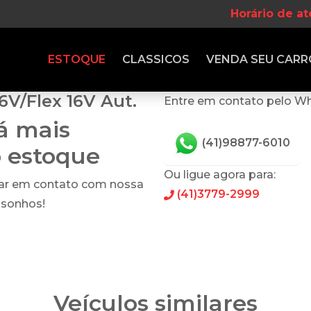
Horário de a
ESTOQUE
CLASSICOS
VENDA
SEU CARR
6V/Flex 16V Aut.
Entre em contato pelo W
tá mais
(41)98877-6010
o estoque
Ou ligue agora para:
rar em contato com nossa
(41)3779-2999
 sonhos!
Veículos similares