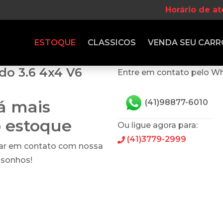
Horário de a
ESTOQUE
CLASSICOS
VENDA
SEU CARR
do 3.6 4x4 V6
Entre em contato pelo W
tá mais
(41)98877-6010
o estoque
Ou ligue agora para:
(41)3779-2999
rar em contato com nossa
 sonhos!