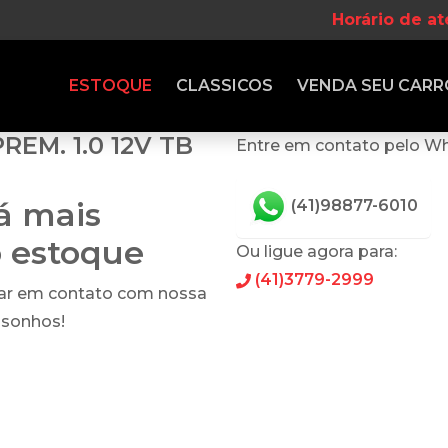
Horário de a
ESTOQUE
CLASSICOS
VENDA
SEU CARR
PREM. 1.0 12V TB
Entre em contato pelo W
tá mais
(41)98877-6010
o estoque
Ou ligue agora para:
(41)3779-2999
rar em contato com nossa
 sonhos!