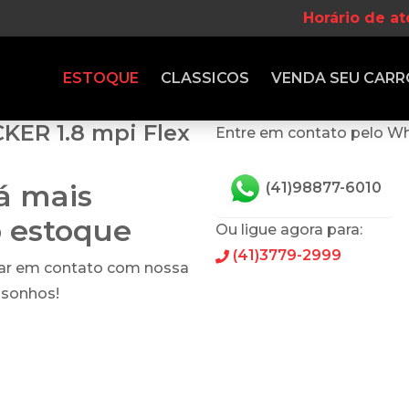
Horário de a
ESTOQUE
CLASSICOS
VENDA
SEU CARR
CKER 1.8 mpi Flex
Entre em contato pelo W
tá mais
(41)98877-6010
o estoque
Ou ligue agora para:
(41)3779-2999
rar em contato com nossa
 sonhos!